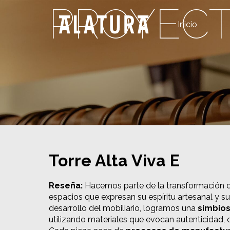
Skip
PROYEC
to
Inicio
content
Torre Alta Viva E
Reseña:
Hacemos parte de la transformación 
espacios que expresan su espíritu artesanal y su
desarrollo del mobiliario, logramos una
simbios
utilizando materiales que evocan autenticidad, c