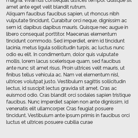
magna. Vivamus consequat ultrices tempor. Quisque sit
amet ante eget velit blandit rutrum.
Aliquam faucibus faucibus sapien, ut rhoncus nibh
vulputate tincidunt. Curabitur orci neque, dignissim ac
sem id, dapibus dapibus mauris. Quisque nec augue in
libero consequat porttitor. Maecenas elementum
tincidunt commodo. Sed imperdiet, enim id tincidunt
lacinia, metus ligula sollicitudin turpis, ac luctus nunc
odio eu elit. In condimentum, dolor quis vulputate
mollis, lorem lacus scelerisque quam, sed faucibus
ante nunc sit amet risus. Proin ultrices velit mauris, ut
finibus tellus vehicula ac. Nam vel elementum nisl,
ultrices volutpat justo. Vestibulum sagittis sollicitudin
lectus, id suscipit lectus gravida sit amet. Cras ac
euismod odio. Cras blandit orci sodales sapien tristique
faucibus. Nunc imperdiet sapien non ante dignissim, id
venenatis elit ullamcorper. Cras feugiat posuere
tincidunt. Vestibulum ante ipsum primis in faucibus orci
luctus et ultrices posuere cubilia curae