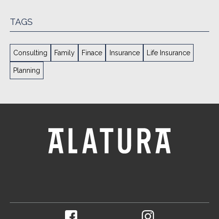
TAGS
Consulting
Family
Finace
Insurance
Life Insurance
Planning