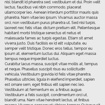
nisi, blandit id pharetra sed, vestibulum et dui. Proin velit
lectus, faucibus vel nibh commodo, placerat
ullamcorper leo. Aenean interdum porttitor mauris quis
pharetra. Nam vitae leo ipsum. Vivamus auctor massa
orci, non vestibulum purus pharetra ut. Sed nisi turpis,
laoreet nec felis vitae, dictum pretium elit. Pellentesque
habitant morbi tristique senectus et netus et
malesuada fames ac turpis egestas. Etiam sit amet
viverra justo. Duis facilisis ex id elit vulputate, eu
semper velit tristique. Donec eros tellus, tempor eu
ipsum at, elementum luctus dui. Aliquam eget massa
tempus neque imperdiet luctus.
Curabitur lacus massa, suscipit vitae mollis at, tempus
et neque. Phasellus suscipit risus eu sollicitudin
vehicula. Vestibulum gravida id felis vitae pharetra.
Phasellus ultricies, ligula in eleifend imperdiet, sapien
est ornare sem, eget finibus elit sapien nec leo.
Vestibulum at fermentum ex, a finibus augue.
Vestibulum a felis suscipit, condimentum orci ut,
blandit urna. Nam vitae hendrerit lectus, at finibus